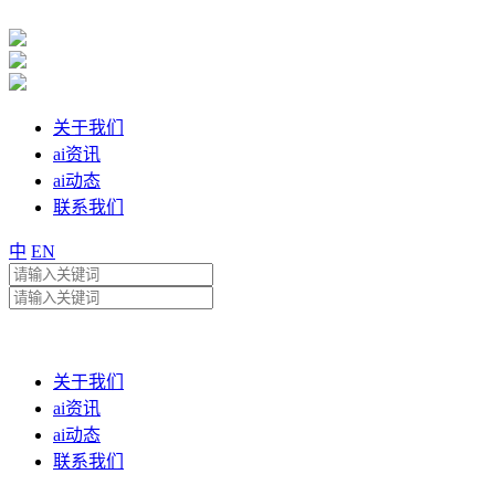
关于我们
ai资讯
ai动态
联系我们
中
EN
关于我们
ai资讯
ai动态
联系我们