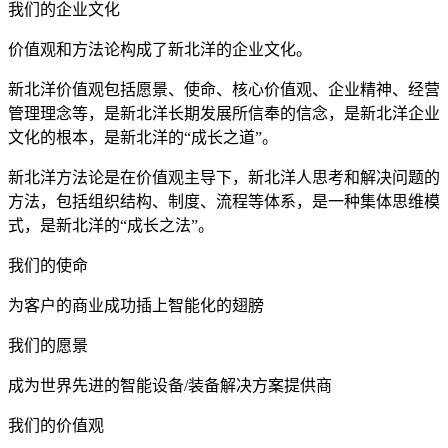
我们的企业文化
价值观和方法论构成了新北洋的企业文化。
新北洋价值观包括愿景、使命、核心价值观、企业精神、经营
管理理念等，是新北洋长期发展所信奉的信念，是新北洋企业
文化的根本，是新北洋的“成长之道”。
新北洋方法论是在价值观主导下，新北洋人思考和解决问题的
方法，包括组织结构、制度、流程等体系，是一种集体思维模
式，是新北洋的“成长之法”。
我们的使命
为客户的商业成功插上智能化的翅膀
我们的愿景
成为世界先进的智能设备/装备解决方案提供商
我们的价值观