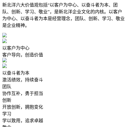
新北洋六大价值观包括“以客户为中心、以奋斗者为本、团
队、创新、学习、敬业”，是新北洋企业文化的内核。以客户
为中心、以奋斗者为本是经营理念，团队、创新、学习、敬业
是企业精神。
以客户为中心
客户导向，创造价值
以奋斗者为本
激活绩效，持续奋斗
团队
协作互补，勇于担当
创新
开放创新，拥抱变化
学习
学以致用，追求卓越