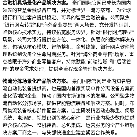
金融机具场景化产品解决方案。
豪门国际官网已成长为国内
领先的智慧金融设备厂商，并对标世界一流方案商， 为全球
银行和商业客户提供稳定、可靠的智慧金融设备。公司聚焦
“银行网点转型”和“海外商业零售”两大场景，充分发挥识别、
鉴伪核心技术实力，持续拓宽服务边界。针对“银行网点转型”
场景，公司为银行提供全方位、一体化、多层次的整体解决方
案，包括从核心模块、智能整机、金融终端、银行网点软件管
理系统到设备全生命周期服务。针对“海外商业零售”场景，重
点着眼于海外商业零售客户，持续赋能“前端结账”和“后端管
理”的现金需求处理，提供全流程现金管理解决方案。
物流分拣场景化产品解决方案。
豪门国际官网是业内知名物
流自动化装备提供商，也是国内首家实现单件分离设备方案商
业化落地的企业，推动了国内市场该技术的发展。公司聚焦物
流自动化分拣场景，提供智能物流装备和解决方案。同时，布
局物流装备核心部件配套方案，自主研发精密动态称重、伺服
系统、电滚筒、视觉识别等核心部件，是行业内极少数能提供
包含核心部件、整机装备、总包集成、运营服务的全产业链解
决方案厂商之一，与头部快递企业建立紧密合作关系。